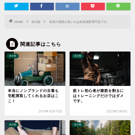
HOME
未分類
釣具の買取が高いのは釣具買取専門店です。
関連記事はこちら
未分類
未分類
本当にノンブランドの古着も
筋トレ初心者が腹筋を割るに
宅配買取してくれるお店はこ
はトレーニングだけではダメ
こ！
です。
2019年10月13日
2020年5月6日
未分類
未分類