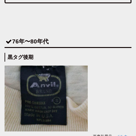
76年〜80年代
黒タグ後期