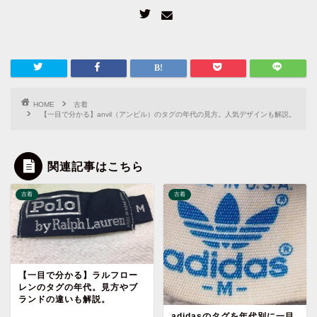
HOME
古着
【一目で分かる】anvil（アンビル）のタグの年代の見方。人気デザインも解説。
関連記事はこちら
古着
古着
【一目で分かる】ラルフロー
レンのタグの年代。見方やブ
ランドの違いも解説。
adidasのタグを年代別に一目