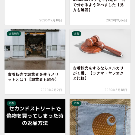
で分かるよう並べました【見
方も解説】
2020年9月10日
2020年9月6日
古着転売
古着
古着転売をするならメルカリ
が１番。【ラクマ・ヤフオク
古着転売で卸業者を使うメリ
と比較】
ットとは？【卸業者も紹介】
2020年9月2日
2020年5月18日
古着
古着