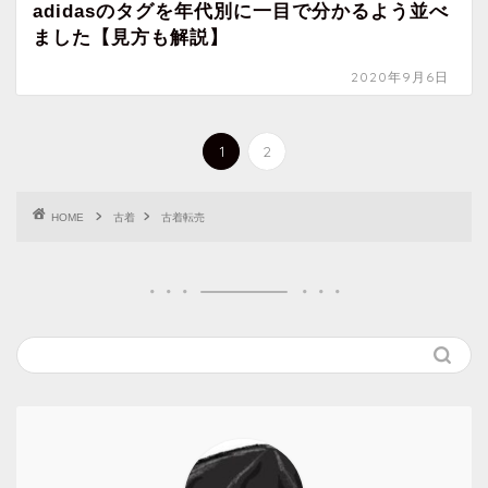
adidasのタグを年代別に一目で分かるよう並べ
ました【見方も解説】
2020年9月6日
1
2
HOME
古着
古着転売